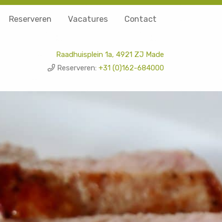
Reserveren
Vacatures
Contact
Raadhuisplein 1a, 4921 ZJ Made
Reserveren:
+31 (0)162-684000