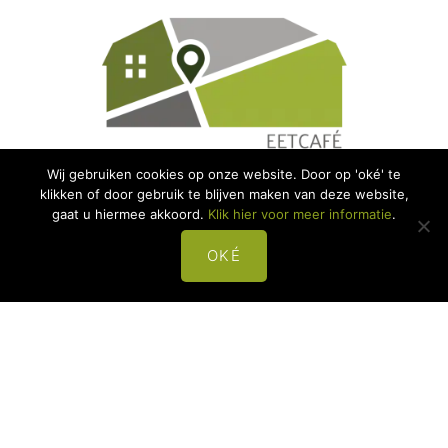
Wij gebruiken cookies op onze website. Door op 'oké' te
klikken of door gebruik te blijven maken van deze website,
gaat u hiermee akkoord.
Klik hier voor meer informatie
.
Contact:
Raadhuisplein 1a
OKÉ
4921 ZJ
Made
+31 (0)162-684000
info@eetenstap.nl
Snelle links:
Hotel 't Trefpunt