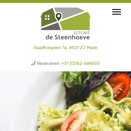
Door
Eetcafé de Steenhoeve - Officiële website
Toggl
naar
de
hoofd
inhoud
Raadhuisplein 1a, 4921 ZJ Made
Reserveren:
+31 (0)162-684000