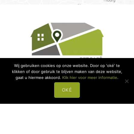
Wij gebruiken cookies op onze website. Door op 'oké' te
klikken of door gebruik te blijven maken van deze website,
gaat u hiermee akkoord.
Klik hier voor meer informatie
.
Contact:
OKÉ
Raadhuisplein 1a
4921 ZJ
Made
+31 (0)162-684000
info@eetenstap.nl